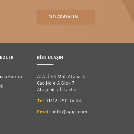
SİZİ ARAYALIM
REZLER
BİZE ULAŞIN
şvuru Formu
ATATÜRK Mah.Atapark
Cad.No:4 A Blok 7
ni
Ataşehir / İstanbul
Tel:
0212 290 74 44
Email:
info@kyapi.com