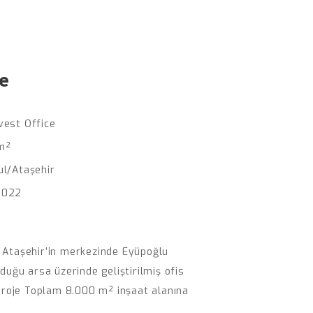
ce
vest Office
m²
ul/Ataşehir
2022
 Ataşehir’in merkezinde Eyüpoğlu
duğu arsa üzerinde geliştirilmiş ofis
 proje Toplam 8.000 m² inşaat alanına