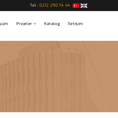
Tel :
0212 290 74 44
üşüm
Projeler
Katalog
İletişim