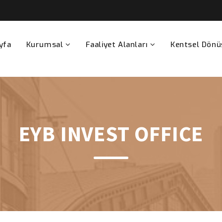
yfa
Kurumsal
Faaliyet Alanları
Kentsel Dön
EYB INVEST OFFICE