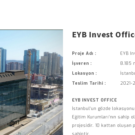
EYB Invest Offi
Proje Adı :
EYB In
İşveren :
8.185 
Lokasyon :
İstanb
Teslim Tarihi :
2021-
EYB INVEST OFFICE
İstanbul’un gözde lokasyonu
Eğitim Kurumları’nın sahip ol
projesidir. 10 kattan oluşan
sahiptir.