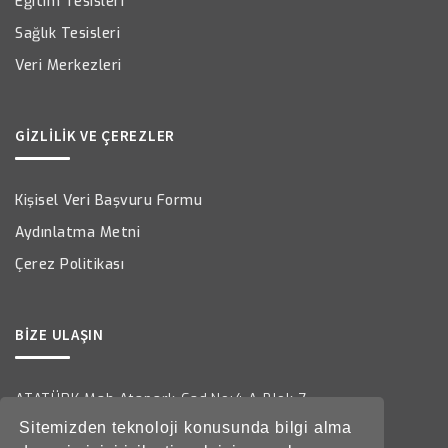
Eğitim Tesisleri
Sağlık Tesisleri
Veri Merkezleri
GİZLİLİK VE ÇEREZLER
Kişisel Veri Başvuru Formu
Aydınlatma Metni
Çerez Politikası
BİZE ULAŞIN
ATATÜRK Mah.Atapark Cad.No:4 A Blok 7
Ataşehir / İstanbul
Sitemizden teknoloji konusunda bilgi alma