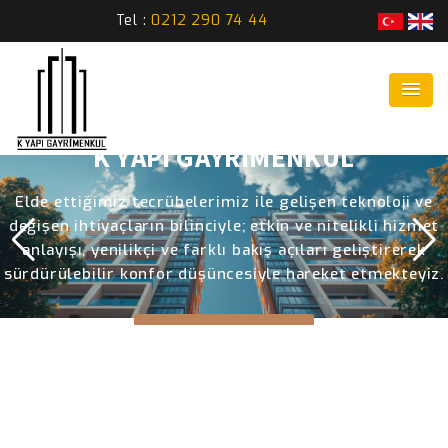
Tel :
0212 290 74 44
K YAPI
DETAYLAR