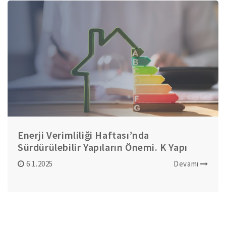
Enerji Verimliliği Haftası’nda
Sürdürülebilir Yapıların Önemi. K Yapı
Yaklaşımı
6.1.2025
Devamı